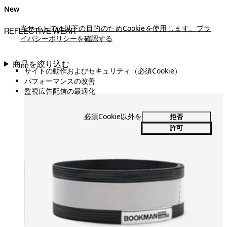
New
New
当サイトでは以下の目的のためCookieを使用します。
プラ
REFLECTIVE WEAR
イバシーポリシーを確認する
商品を絞り込む
サイトの動作およびセキュリティ（必須Cookie）
パフォーマンスの改善
監視広告配信の最適化
必須Cookie以外を
拒否
許可