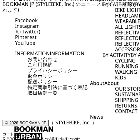
BOOKMAN JP (STYLEBIKE, Inc.) のニュースレターに登録さ
BY CATEGORY
B
れます)
BIKE LIGH
HEADLAM
Facebook
WEARABLE
Instagram
ALL LIGHT
𝕏 (Twitter)
REFLECTI
Pinterest
REFLECTO
YouTube
REFLECTIV
ACCESSOR
INFORMATION
INFORMATION
BY ACTIVITY
BY 
お問い合わせ
CYCLING
ご利用規約
RUNNING
プライバシーポリシー
WALKING
返金ポリシー
KIDS
配送ポリシー
About
About
特定商取引法に基づく表記
OUR STOR
取扱店舗一覧
SUSTAINAB
SHIPPING
RETURNS
CONTACT
News
（ STYLEBIKE, Inc. ）
© 2026
BOOKMAN JP
Cart
Open Cart
Open Menu
Close Cart
カートは空です。
5,000円以上ご購入で送料無料です。