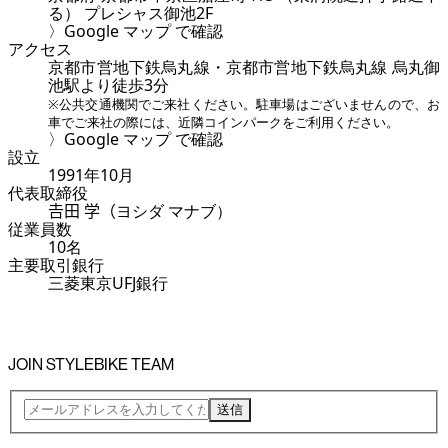
る） プレシャス御池2F
〉Google マップ で確認
アクセス
京都市営地下鉄烏丸線・京都市営地下鉄烏丸線 烏丸御
池駅より徒歩3分
※公共交通機関でご来社ください。駐車場はございませんので、お
車でご来社の際には、近隣コインパークをご利用ください。
〉Google マップ で確認
設立
1991年10月
代表取締役
𠮷田 学（ヨシダ マナブ）
従業員数
10名
主要取引銀行
三菱東京UFJ銀行
JOIN STYLEBIKE TEAM
送信