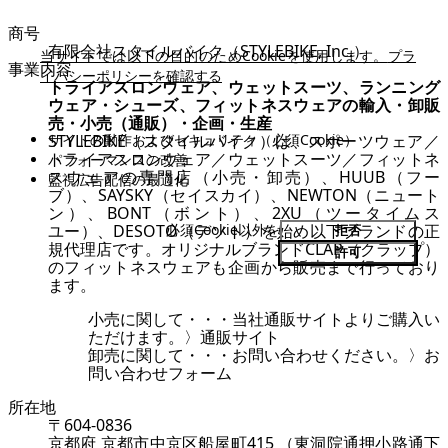
商号
有限会社スタイルバイク（STYLEBIKE, Inc.）
当サイトでは以下の目的のためCookieを使用します。
プラ
事業内容
イバシーポリシーを確認する
トライアスロンウェア、ウェットスーツ、ランニング
ウェア・シューズ、フィットネスウェアの輸入・卸販
売・小売（通販）・企画・生産
サイトの動作およびセキュリティ（必須Cookie）
STYLEBIKE（スタイルバイク）は、スポーツウェア／
トライアスロンウェア／ウェットスーツ／フィットネ
パフォーマンスの改善
スウェアの専門店（小売・卸売）、HUUB（フー
監視広告配信の最適化
ブ）、SAYSKY（セイスカイ）、NEWTON（ニュート
ン）、BONT（ボント）、2XU（ツータイムス
ユー）、DESOTO（デソト）を始め以下ブランドの正
必須Cookie以外を
拒否
規代理店です。オリジナルブランドCLAP（クラップ）
許可
のフィットネスウェアも企画から販売まで行っており
ます。
小売に関して・・・当社通販サイトよりご購入い
ただけます。
〉通販サイト
卸売に関して・・・お問い合わせください。
〉お
問い合わせフォーム
所在地
〒604-0836
京都府 京都市中京区船屋町415 （東洞院通押小路通下