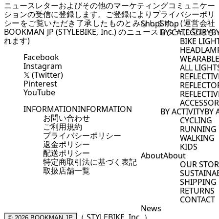
ニュースレターおよびその他のマーケティングコミュニケー
ションの受信に登録します。ご登録により
プライバシーポリ
シー
をご覧いただき了承したものとみなします。(運営会社
Shop
Shop
BOOKMAN JP (STYLEBIKE, Inc.) のニュースレターに登録さ
BY CATEGORY
B
れます)
BIKE LIGH
HEADLAM
Facebook
WEARABLE
Instagram
ALL LIGHT
𝕏 (Twitter)
REFLECTI
Pinterest
REFLECTO
YouTube
REFLECTIV
ACCESSOR
INFORMATION
INFORMATION
BY ACTIVITY
BY 
お問い合わせ
CYCLING
ご利用規約
RUNNING
プライバシーポリシー
WALKING
返金ポリシー
KIDS
配送ポリシー
About
About
特定商取引法に基づく表記
OUR STOR
取扱店舗一覧
SUSTAINAB
SHIPPING
RETURNS
CONTACT
News
（ STYLEBIKE, Inc. ）
© 2026
BOOKMAN JP