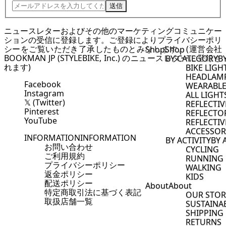
送信
ニュースレターおよびその他のマーケティングコミュニケー
ションの受信に登録します。ご登録により
プライバシーポリ
シー
をご覧いただき了承したものとみなします。(運営会社
Shop
Shop
BOOKMAN JP (STYLEBIKE, Inc.) のニュースレターに登録さ
BY CATEGORY
B
れます)
BIKE LIGH
HEADLAM
Facebook
WEARABLE
Instagram
ALL LIGHT
𝕏 (Twitter)
REFLECTI
Pinterest
REFLECTO
YouTube
REFLECTIV
ACCESSOR
INFORMATION
INFORMATION
BY ACTIVITY
BY 
お問い合わせ
CYCLING
ご利用規約
RUNNING
プライバシーポリシー
WALKING
返金ポリシー
KIDS
配送ポリシー
About
About
特定商取引法に基づく表記
OUR STOR
取扱店舗一覧
SUSTAINAB
SHIPPING
RETURNS