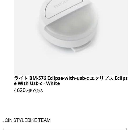
ライト BM-576 Eclipse-with-usb-c エクリプス Eclips
e With Usb-c - White
4620
.-
JPY税込
JOIN STYLEBIKE TEAM