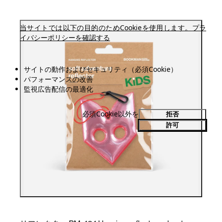
当サイトでは以下の目的のためCookieを使用します。
プラ
イバシーポリシーを確認する
サイトの動作およびセキュリティ（必須Cookie）
パフォーマンスの改善
監視広告配信の最適化
必須Cookie以外を
拒否
許可