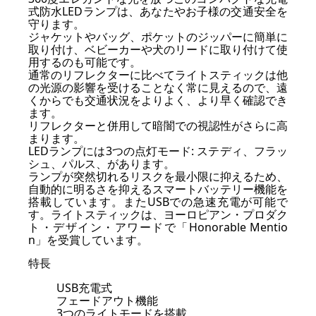
式防水LEDランプは、あなたやお子様の交通安全を
守ります。
ジャケットやバッグ、ポケットのジッパーに簡単に
取り付け、ベビーカーや犬のリードに取り付けて使
用するのも可能です。
通常のリフレクターに比べてライトスティックは他
の光源の影響を受けることなく常に見えるので、遠
くからでも交通状況をよりよく、より早く確認でき
ます。
リフレクターと併用して暗闇での視認性がさらに高
まります。
LEDランプには3つの点灯モード: ステディ、フラッ
シュ、パルス、があります。
ランプが突然切れるリスクを最小限に抑えるため、
自動的に明るさを抑えるスマートバッテリー機能を
搭載しています。またUSBでの急速充電が可能で
す。ライトスティックは、ヨーロピアン・プロダク
ト・デザイン・アワードで「Honorable Mentio
n」を受賞しています。
特長
USB充電式
フェードアウト機能
3つのライトモードを搭載