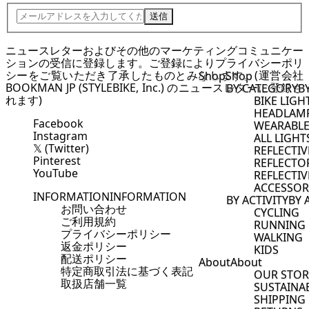
送信
ニュースレターおよびその他のマーケティングコミュニケー
ションの受信に登録します。ご登録により
プライバシーポリ
シー
をご覧いただき了承したものとみなします。(運営会社
Shop
Shop
BOOKMAN JP (STYLEBIKE, Inc.) のニュースレターに登録さ
BY CATEGORY
B
れます)
BIKE LIGH
HEADLAM
Facebook
WEARABLE
Instagram
ALL LIGHT
𝕏 (Twitter)
REFLECTI
Pinterest
REFLECTO
YouTube
REFLECTIV
ACCESSOR
INFORMATION
INFORMATION
BY ACTIVITY
BY 
お問い合わせ
CYCLING
ご利用規約
RUNNING
プライバシーポリシー
WALKING
返金ポリシー
KIDS
配送ポリシー
About
About
特定商取引法に基づく表記
OUR STOR
取扱店舗一覧
SUSTAINAB
SHIPPING