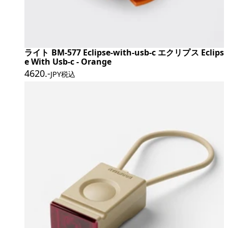
ライト BM-577 Eclipse-with-usb-c エクリプス Eclips
e With Usb-c - Orange
4620
.-
JPY税込