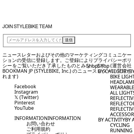
JOIN STYLEBIKE TEAM
送信
ニュースレターおよびその他のマーケティングコミュニケー
ションの受信に登録します。ご登録により
プライバシーポリ
シー
をご覧いただき了承したものとみなします。(運営会社
Shop
Shop
BOOKMAN JP (STYLEBIKE, Inc.) のニュースレターに登録さ
BY CATEGORY
B
れます)
BIKE LIGH
HEADLAM
Facebook
WEARABLE
Instagram
ALL LIGHT
𝕏 (Twitter)
REFLECTI
Pinterest
REFLECTO
YouTube
REFLECTIV
ACCESSOR
INFORMATION
INFORMATION
BY ACTIVITY
BY 
お問い合わせ
CYCLING
ご利用規約
RUNNING