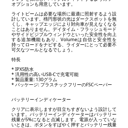
オプションも用意しています。
ライトビームは必要な場所に最適に照射するよう設
計しています。楕円形状の光はダークスポットを無
くし、キャップエッジにより対向車が見えなくなる
ことはありません。デイタイム・フラッシュモード
やサイドビジブルウィンドウといった安全性を向上
する追加機能もあり、Volumeは自信と安全性を
持ってロードをナビする、ライダーにとって必要不
可欠なツールとなるでしょう。
特長
* IPX5防水
* 汎用性の高いUSB-Cで充電可能
* 製品重量: 130グラム
* パッケージ: プラスチックフリーのFSCペーパー
バッテリーインディケーター
クリアに表示しますが目立ちすぎないよう設計して
います。バッテリーインディケーターはバッテリー
残量が5%になると点滅します。電源が入っていな
いときは、ボタンをすばやく押すとバッテリー残量