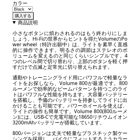
カラー
購入する
商品説明
小さなボタンに煩わされるのはもう終わりにしま
しょう。Hi-Fiの世界からヒントを得たVolumeのPo
wer wheel（特許出願中）は、ライトを素早く直感
的に操作できます。明るさの調節はステレオのボ
リュームを変えるのと同じくらいシンプルです。4
つのレベル間で切り替わり、上部のボタンを軽く押
すだけで点滅と定常光に切り替えられます。
通勤やトレーニングライド用にパワフルで軽量なラ
イトをお探しなら、Volume 800が最適です。800
ルーメンで効率的なビームパターンを持つこのライ
トはパワフルな性能を持ちます。大容量バッテリー
を搭載し、予備のバッテリーを持参してライドに出
かけることも可能です。パワーホイールを使えば、
ライトの操作も簡単です。Volume 800(800ルーメ
ン)には、USB-Cで充電可能な18650リチウムイオン
3200mAhバッテリーが搭載しています。
800バージョンは丈夫で軽量なプラスチック製ケー
シングを採用し、バイクにフィットするようカラー