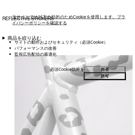
当サイトでは以下の目的のためCookieを使用します。
プラ
REFLECTIVE STICKERS
イバシーポリシーを確認する
商品を絞り込む
サイトの動作およびセキュリティ（必須Cookie）
パフォーマンスの改善
監視広告配信の最適化
必須Cookie以外を
拒否
許可