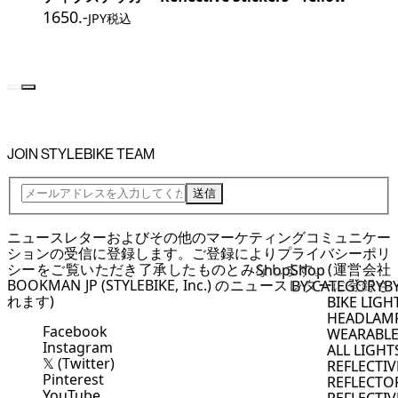
1650
.-
JPY税込
Previous Page
Next Page
JOIN STYLEBIKE TEAM
送信
ニュースレターおよびその他のマーケティングコミュニケー
ションの受信に登録します。ご登録により
プライバシーポリ
シー
をご覧いただき了承したものとみなします。(運営会社
Shop
Shop
BOOKMAN JP (STYLEBIKE, Inc.) のニュースレターに登録さ
BY CATEGORY
B
れます)
BIKE LIGH
HEADLAM
Facebook
WEARABLE
Instagram
ALL LIGHT
𝕏 (Twitter)
REFLECTI
Pinterest
REFLECTO
YouTube